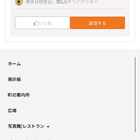
、
他1人
がリアクション
博多日枝登呂
いいね
返信する
ホーム
掲示板
町の案内所
広場
写真館/レストラン