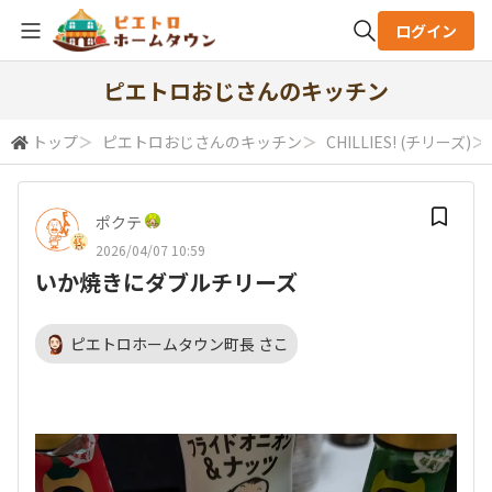
ログイン
全体検索
ピエトロおじさんのキッチン
トップ
＞
ピエトロおじさんのキッチン
＞
CHILLIES! (チリーズ)
＞
検索
ポクテ
2026/04/07 10:59
いか焼きにダブルチリーズ
ピエトロホームタウン町長 さこ