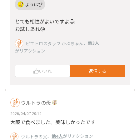
ようはぴ
とても相性がよいですよ🤗
お試しあれ😘
、
他3人
ピエトロスタッフ かぶちゃん
がリアクション
いいね
返信する
ウルトラの母
2026/04/07 20:12
大阪で食べました。美味しかったです
、
他4人
がリアクション
ウルトラの父