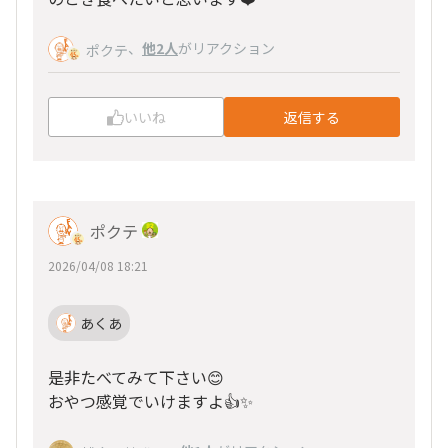
、
他2人
がリアクション
ポクテ
いいね
返信する
ポクテ
2026/04/08 18:21
あくあ
是非たべてみて下さい😊
おやつ感覚でいけますよ👍✨