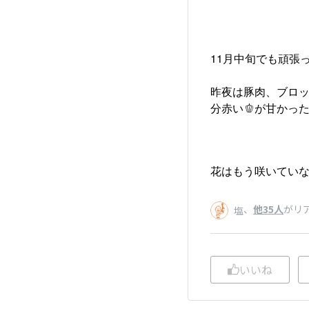
11月中旬でも頑張っ
昨夜は豚肉、ブロッ
分赤い🫑が甘かっ
花はもう咲いていな
、
他35人
がリ
塩
いいね