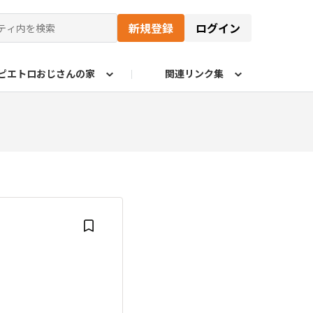
新規登録
ログイン
ピエトロおじさんの家
関連リンク集
商品情報