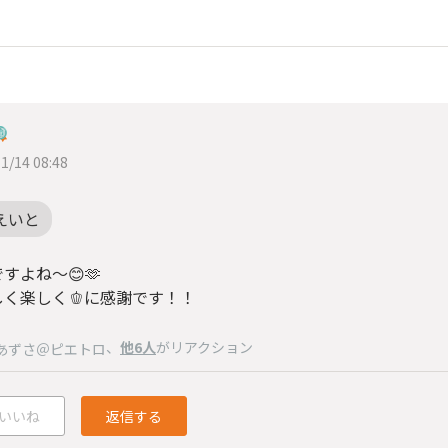
1/14 08:48
えいと
すよね〜😊🫶
しく楽しく🫑に感謝です！！
、
他6人
がリアクション
あずさ＠ピエトロ
いいね
返信する