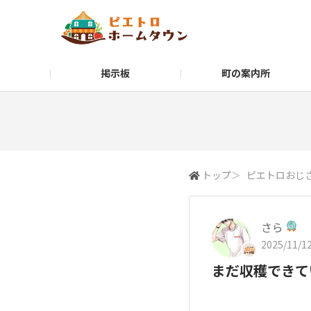
掲示板
町の案内所
写真館
ピエトロおじさんの部屋
ピエトロ物語
レストラン
ピエトロがおいしいをつ
ピエトロおじ
トップ
＞
ピエトロおじ
さら
2025/11/12
まだ収穫できてい