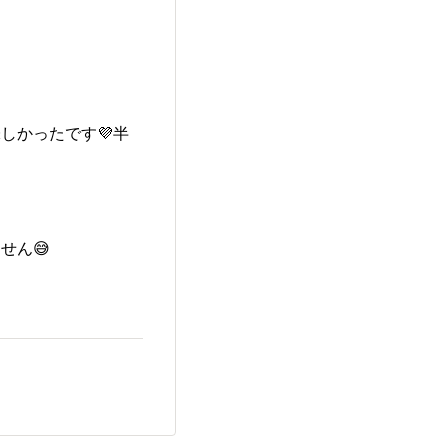
しかったです💜半
せん😅