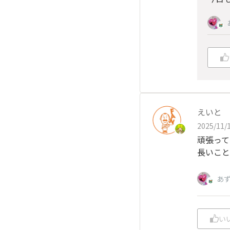
えいと
2025/11/1
頑張って
長いこと
あ
い