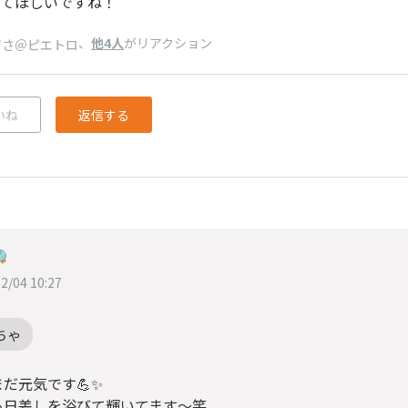
てほしいですね！
、
他4人
がリアクション
ずさ＠ピエトロ
いね
返信する
2/04 10:27
ちゃ
だ元気です💪✨️
も日差しを浴びて輝いてます〜笑