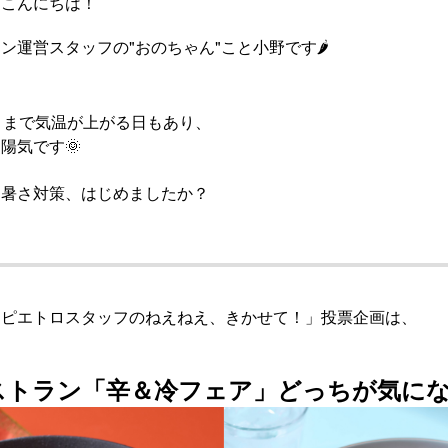
、こんにちは！
ン運営スタッフの"おのちゃん"こと小野です🌶️
くまで気温が上がる日もあり、
陽気です🌞
は暑さ対策、はじめましたか？
「ピエトロスタッフのねえねえ、きかせて！」投票企画は、
ストラン「辛＆冷フェア」どっちが気に