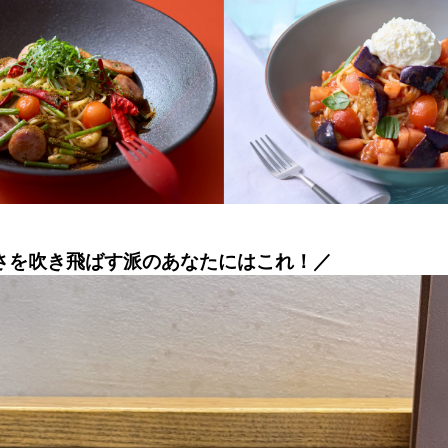
さを吹き飛ばす派のあなたにはこれ！／