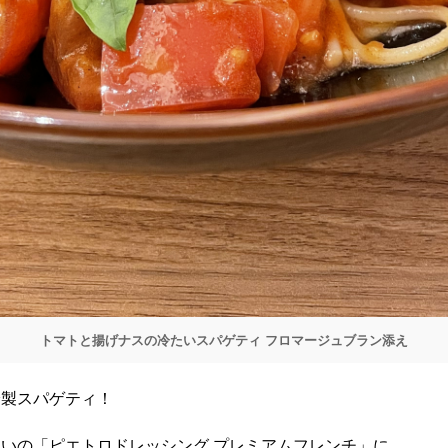
トマトと揚げナスの冷たいスパゲティ フロマージュブラン添え
冷製スパゲティ！
いの「ピエトロドレッシング プレミアムフレンチ」に、