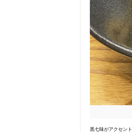
黒七味がアクセン