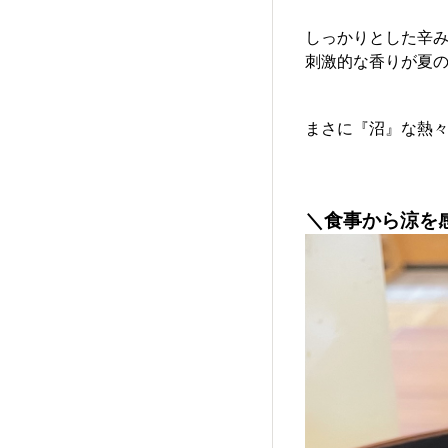
しっかりとした辛み
刺激的な香りが夏の
まさに『沼』な熱々
＼食事から涼を