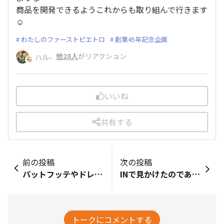
商品を開発できるようこれからも取り組んで行きます
☺️
わたしのファーストピエトロ
創業45年記念企画
、
他28人
がリアクション
ハル
いいね
共有する
前の投稿
次の投稿
パットフッテやドレッシングのパッケージが溜まってきました。リサイクルボックスに入れる日が楽しみです♪
INで見かけたのであるかな？と思ってイオンに行ったら置いてました👏3種類ありました🥰今日のランチはこの中にあるパスタソースから選びます❤️
トークにコメントする