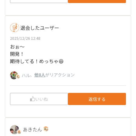
退会したユーザー
2025/12/26 12:48
おぉ～
開発！
期待してる！めっちゃ😆
、
他8人
がリアクション
ハル
いいね
返信する
あきたん