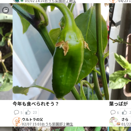
05/02 14:10
おうち菜園部２期生
04/23 1
今年も食べられそう？
葉っぱが
23
5
6
ウルトラの父
さら
02/07 15:03
おうち菜園部２期生
01/22