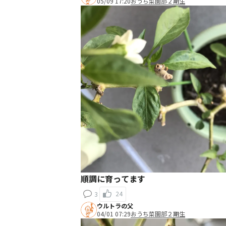
05/09 17:20
おうち菜園部２期生
順調に育ってます
24
3
ウルトラの父
04/01 07:29
おうち菜園部２期生