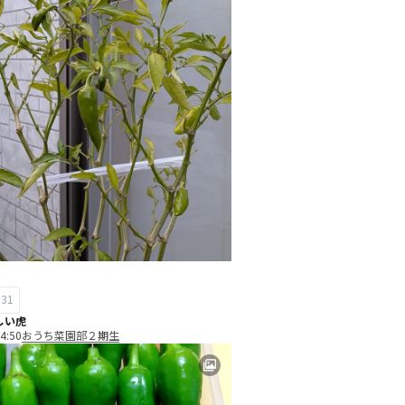
31
しい虎
4:50
おうち菜園部２期生