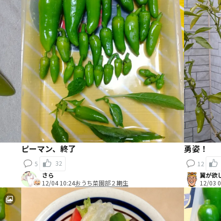
ピーマン、終了
勇姿！
32
5
12
さら
翼が欲
12/04 10:24
おうち菜園部２期生
12/03 0