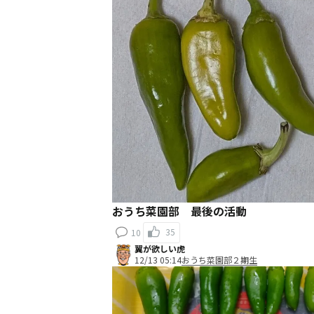
おうち菜園部 最後の活動
35
10
翼が欲しい虎
12/13 05:14
おうち菜園部２期生