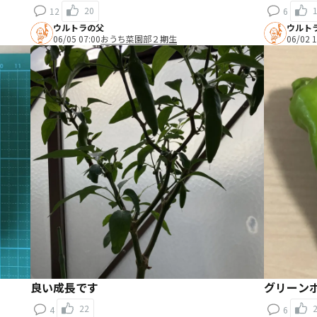
20
12
6
ウルトラの父
ウルト
06/05 07:00
おうち菜園部２期生
06/02 1
良い成長です
グリーンホ
22
4
6