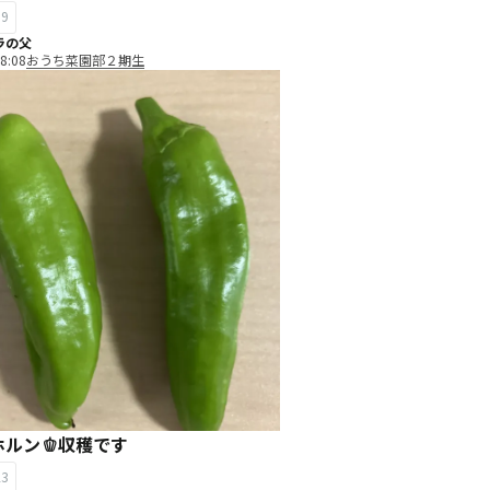
19
ラの父
8:08
おうち菜園部２期生
ルン🫑収穫です
23