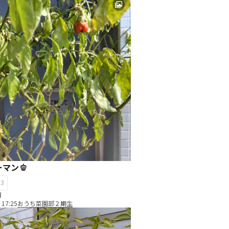
マン🫑
33
草
 17:25
おうち菜園部２期生