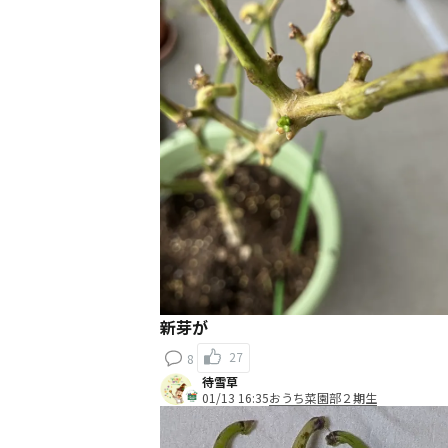
新芽が
27
8
待雪草
01/13 16:35
おうち菜園部２期生