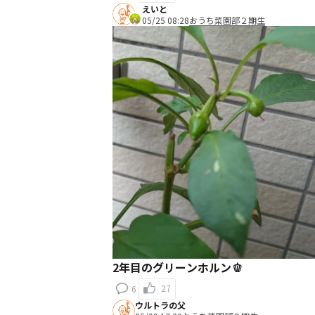
えいと
05/25 08:28
おうち菜園部２期生
2年目のグリーンホルン🫑
27
6
ウルトラの父