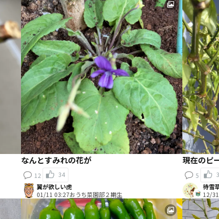
なんとすみれの花が
現在のピー
34
12
5
翼が欲しい虎
待雪
01/11 03:27
おうち菜園部２期生
12/31