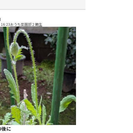
草
 16:23
おうち菜園部２期生
の後に