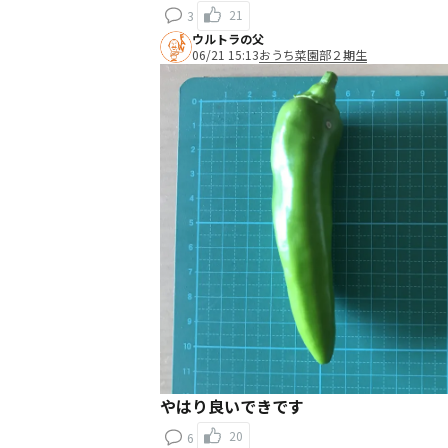
21
3
ウルトラの父
06/21 15:13
おうち菜園部２期生
やはり良いできです
20
6