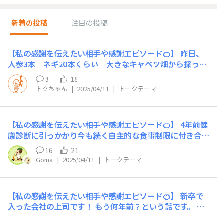
新着の投稿
注目の投稿
【私の感謝を伝えたい相手や感謝エピソード🍊】 昨日、
人参3本 ネギ20本くらい 大きなキャベツ畑から採って
きたよと頂きました、 野菜高い中とても嬉しくありがた
8
18
かったです。 感謝です。
トクちゃん
|
2025/04/11
|
トークテーマ
【私の感謝を伝えたい相手や感謝エピソード🍊】 4年前健
康診断に引っかかり今も続く自主的な食事制限に付き合っ
てくれている家族に感謝です。 初めての栄養指導で「一
16
21
概に美味しいものは控えてください。」と言われて、家族
Goma
|
2025/04/11
|
トークテーマ
の存在があったから辛い食事制限頑張れました。 これか
らも何回言っても足りない位の「有難う」を言い続けま
す。
【私の感謝を伝えたい相手や感謝エピソード🍊】 新卒で
入った会社の上司です！ もう何年前？という話です。 学
生気分が抜けず、生意気な事ばかり言っていた私を根気強