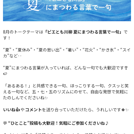
8月のトークテーマは
「ピエとも川柳 夏にまつわる言葉で一句」
で
す！
“夏”・“夏休み”・“夏の思い出”・“暑い”・“花火”・“かき氷”・“スイ
カ”など‥
“夏”にまつわる言葉が入っていれば、どんな一句でも大歓迎です🎐
🍉
「あるある！」と共感できる一句、ほっこりする一句、クスッと笑
える一句など、五・七・五のリズムにのせて、自由な発想で気軽に
たのしんでくださいね✨
いいね👍️
や
コメント
を送り合っていただけたら、うれしいです🍀✨️
💬
“ひとこと”投稿も大歓迎！気軽にご参加くださいね♪