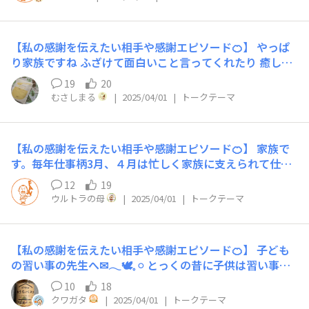
していない期間があっても、必ず危機があると何故か友人
のどちらかから連絡がくるのです！ 虫の知らせなのか
な？不思議な縁です。
【私の感謝を伝えたい相手や感謝エピソード🍊】 やっぱ
り家族ですね ふざけて面白いこと言ってくれたり 癒しで
す😊✨️
19
20
むさしまる
|
2025/04/01
|
トークテーマ
【私の感謝を伝えたい相手や感謝エピソード🍊】 家族で
す。毎年仕事柄3月、４月は忙しく家族に支えられて仕事
をしてますので、朝食は私が作りますが、夕食は家族に作
12
19
ってもらい、家族との会話でリセットされ癒され明日の活
ウルトラの母
|
2025/04/01
|
トークテーマ
動につながっているので♪ありがとう 助かる (^^♪の
連発です。大人になった子供達からは 無理しないでね
と声がかかります。本当に家族は良いものです
【私の感謝を伝えたい相手や感謝エピソード🍊】 子ども
の習い事の先生へ✉𓂃🕊𓈒 𓏸 とっくの昔に子供は習い事が
終わっちゃってますが、親子共々いつも旬な書籍や音楽。
10
18
お得な情報や美味しいお店に連れて行って下さりありがと
クワガタ
|
2025/04/01
|
トークテーマ