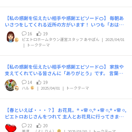
うございま〜す😊って、先週お伝えしたばかりです(⁎ᴗ͈ ⩊
ᴗ͈⁎)
【私の感謝を伝えたい相手や感謝エピソード🍊】 毎朝あ
いさつをしてくれる近所の方がいます！ いつも「おはよ
う！いってらっしゃい！」と元気に声を掛けてくださるの
16
19
で、「今日も頑張ろう！」という気持ちになります☀
ピエトロホームタウン運営スタッフ あやぽん
|
2025/04/01
|
トークテーマ
【私の感謝を伝えたい相手や感謝エピソード🍊】 家族や
支えてくれている皆さんに「ありがとう」です。 言葉に
出さないと相手に伝わらないので、「ありがとう」と思っ
14
19
たら、伝えるように心がけています。
ハル
|
2025/04/01
|
トークテーマ
【春といえば・・・？】 お花見。꙳ ⋆🌸 𓏸𓈒꙳ ⋆🌸 𓏸𓈒꙳ ⋆🌸 𓏸𓈒
ピエトロおじさんをつれて 主人とお花見に行ってきまし
た。 桜の開花を逃してはいけないと 横浜でも桜と言えば
22
20
の場所。 ピエトロおじさんも見上げる桜、 ひなたぼっこ
美凛 （よしりん）
|
2025/03/30
|
トークテーマ