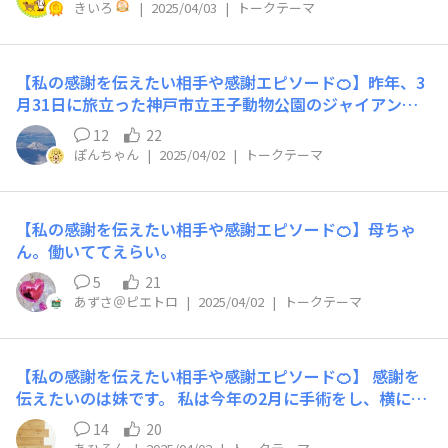
けたいと思っていました。今の私に最適な勤務時間の仕事
きいろ
|
2025/04/03
|
トークテーマ
を紹介してくれたおかげで、充実した毎日が過ごせていま
す。介護や孫や仕事の事など何でも気軽に相談できるし、
美味しいお店もたくさん知っているのでランチにもよく誘
【私の感謝を伝えたい相手や感謝エピソード🍊】昨年、3
ってくれます。これからも末長くおつきあいをお願いした
月31日に旅立った神戸市立王子動物公園のジャイアント
いです。
パンダ旦旦（神戸のお嬢さま・タンタン）です。 タンち
12
22
ゃんの28年間の生涯を思うと涙があふれて止まらなくな
ぽんちゃん
|
2025/04/02
|
トークテーマ
るのですが・・・日本に、神戸に来てくれて、いつも優し
く、そっと寄りそってくれて・・・心からの愛と感謝とあ
りがとうを届けたいです。 そしてタンちゃんのお世話を
【私の感謝を伝えたい相手や感謝エピソード🍊】母ちゃ
されていた飼育員さん～おつかれさまでした、と感謝と敬
ん。働いててえらい。
愛の思いを お伝えしたい今年の春です🌸 タンちゃん、
「#また明日ね」
5
21
あずさ＠ピエトロ
|
2025/04/02
|
トークテーマ
【私の感謝を伝えたい相手や感謝エピソード🍊】 感謝を
伝えたいのは妹です。 私は今年の2月に手術をし、横にな
る日も多く腰の痛さと1ヶ月は自転車に乗れないなど、外
14
20
出制限があったので普段は私が買い物をしていますが、妹