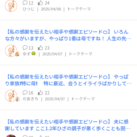
12
24
く指導してくれたおかげで、なんとか社会人になれて、成
ひつじ
|
2025/04/08
|
トークテーマ
長出来ました。 今ではその職場を離れてしまいました
が、上司から教わった事が今の職場でも生かされていま
す！
【私の感謝を伝えたい相手や感謝エピソード🍊】 いろん
な方々がいますが、やっぱり1番は母ですね！ 人生の先輩
であり自慢の母です。今、こうして平凡でいられるのも母
13
23
のおかげかな… 話は変わりますが、今日子供の入学式で
ゆず
|
2025/04/07
|
トークテーマ
した。校歌斉唱で、自分の後ろ付近のお母さんが、合唱団
のようにハツラツと校歌を歌っていました。生徒の声に全
然負けないくらい …びっくりして後ろを振り返えりたか
【私の感謝を伝えたい相手や感謝エピソード🍊】 やっぱ
ったけど出来ず（笑） 人生で初めて、校歌斉唱を大声で
り家族❗️特に母❗️ 特に最近、会うとイライラばかりしてし
綺麗に歌うお母さんに遭遇しました。卒業生とかなのかな
まう母に感謝を伝えたいです！ 離れて暮らしてからの
ぁ🤔本当にびっくりでした。
16
22
方が長くなって、生活習慣や価値観も変わってきて、 つ
だあきち
|
2025/04/07
|
トークテーマ
いイライラして喧嘩してしまいますが、 これをきっかけ
にありがとうの感謝を伝えたいです❤️ 一緒にピエトロ
レストランに行きたいな〜🥗
【私の感謝を伝えたい相手や感謝エピソード🍊】 夫に感
謝しています ここ1.2年ひざの調子が悪く歩くことも困難
なときがあります そんな時夫が手伝ってくれることに感