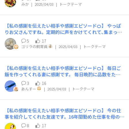
で…見送りの「いってらっしゃい」、帰宅時の「お疲れ
みか
|
2025/04/03
|
トークテーマ
様」を大事にしています♡押し付けがましくなく、日頃の
感謝が伝わればいいのですが…。笑
【私の感謝を伝えたい相手や感謝エピソード🍊】 やっぱ
りお父さんですね。定期的に声をかけてくれて､集まって
楽しく遊んだり、食事に誘ってくれて近況報告し合った
5
17
り、まめなお父さんのおかげで家族みんな仲よくやって行
ゴリラの飼育員
|
2025/04/03
|
トークテーマ
けてるんだなって思います。
【私の感謝を伝えたい相手や感謝エピソード🍊】 毎日ご
飯を作ってくれる妻に感謝です。 毎日晩酌に品数をたく
さん用意してくれてるのを結婚してからずっとやってくれ
3
16
てるのがありがたいです。
あんすー
|
2025/04/03
|
トークテーマ
【私の感謝を伝えたい相手や感謝エピソード🍊】 今の仕
事を紹介してくれた友達です。16年間勤めた仕事を母のお
世話をするために辞めましたが、少しはまた違う仕事を続
8
17