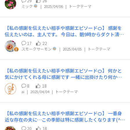
29
26
謝しています。 家事やガーデニングのお世話なんでも一
ミック
|
2025/04/06
|
トークテーマ
通りしてくれます。 はじめはガーデニングに興味がなか
ったのですが今では種をまいたり挿し木をして育てたりし
て見事に花を咲かせています。 花が咲くと写真を撮って
【私の感謝を伝えたい相手や感謝エピソード🍊】 感謝を
は見せてくれます。 これからも頼りにしています。ありが
伝えたいのは、主人です。 今日は、朝9時からダクト清掃
とう こちらは夫が挿し木して育てた花桃の花です。今年
でしたが、私が寝ている間に、キッチン、お風呂の荷物を
もきれいに咲いています
17
22
片付けて、ベランダの排気口の周りのガーデニングも片付
スモークサーモン
|
2025/04/05
|
トークテーマ
け掃除もしてくれていました😅 私は、トイレの物を片付
けただけ😅 「ありがとう」💖 朝ごはんにサラダを作りま
した😋
【私の感謝を伝えたい相手や感謝エピソード🍊】 何かと
気にかけてくれる母に感謝です 一緒に出掛けたり何か作
って渡しあったりしています いつまでも元気でいてほし
8
18
い
ai
|
2025/04/04
|
トークテーマ
【私の感謝を伝えたい相手や感謝エピソード🍊】 一番身
近な存在の夫に…この季節は特に感謝したくなります(⁠^⁠^⁠)
新年度はじまって仕事の忙しさやストレスもMaxそうなの
20
18