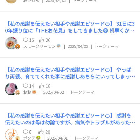
あひるん
|
2025/04/02
|
トークテーマ
が会社の帰りにスーパーに寄ってくれたりしました。 ネ
ットスーパーなども考えたのですが「少量買うだけだから
私が寄るよ」と買い物してくれてありがとう。 3月下旬か
【私の感謝を伝えたい相手や感謝エピソード🍊】 31日に3
ら自転車許可をもらったので、お礼に「お昼に食べてね」
0年振り位に「THEお花見」をしてきました😄 朝早くから
とスーパーで売っている絶望スパゲティを買いました。
場所取りをしてくれた次男と朝早くから色々なお店にお料
16
20
理やデザートを買ったり、作ったりしてくれた次男の婚約
スモークサーモン
|
2025/04/02
|
トークテーマ
者に「ありかとう」と伝えたいです（既に伝えちゃいまし
たが😅） 2人は、ローストビーフやもやしの和風マリネ等
などを前日に作り、当日は、名店に並んで和菓子やパイ、
【私の感謝を伝えたい相手や感謝エピソード🍊】 やっぱ
お料理を用意してくれました。 そして、彼女のお母様も
り両親、育ててくれた事に感謝しあちらにいってしまって
朝一で並んで名店のお稲荷さんを、私は海老ディップとあ
から気がつく事が多いです そして家族、私が元気でいな
まおう、大きなシャンパンを持って行きました😋 一度で
14
18
くてはと思わせてくれる元です そして心友 皆にありがと
は、出しきれないお料理の数々🤩お陰で、豪華なお花見に
おお
|
2025/04/02
|
トークテーマ
うです
なりました😋✨😊
【私の感謝を伝えたい相手や感謝エピソード🍊】 感謝を
伝えたいのは母は勿論ですが、病気やトラブルがあった時
にいつも支えてくれる学生時代からの友人２人です。 感
8
20
謝してもしきれないくらい大切な友人。暫く会ったり連絡
ポクテ
|
2025/04/01
|
トークテーマ