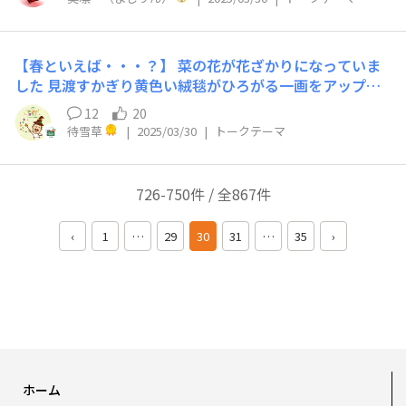
しておりました。 春夏秋冬、ピエトロおじさんと感じ こ
れからもいろんなところに つれていきますね。 満開には
あと少しかかりますが リフレッシュできました。
【春といえば・・・？】 菜の花が花ざかりになっていま
した 見渡すかぎり黄色い絨毯がひろがる一画をアップに
してみました😊 春の気配です
12
20
待雪草
|
2025/03/30
|
トークテーマ
726-750件 / 全867件
‹
1
…
29
30
31
…
35
›
ホーム