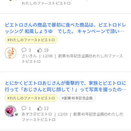
わたしのファーストピエトロ
ピエトロさんの商品で最初に食べた商品は、ピエトロドレ
ッシング 和風しょうゆ でした。 キャンペーンで頂いた
ピエトロドレッシング 和風しょうゆを野菜サラダにかけ
わたしのファーストピエトロ
て食べたことがきっかけです。 その美味しさに驚愕しま
した。 玉ねぎの甘味、旨味、などが活きていて、素材感
3
19
さいきん
|
12/08
|
創業45年記念企画🎂わたしのファース
が大切にされたドレッシングで、それ以来
トピエトロ
とにかくピエトロおじさんが衝撃的で、家族とピエトロに
行って「おじさんと同じ顔して！」って写真を撮ったのが
わたしのファーストピエトロ。
わたしのファーストピエトロ
創業45年記念企画
1
12
あずさ＠ピエトロ
|
12/03
|
創業45年記念企画🎂わたしの
ファーストピエトロ